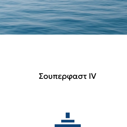
Σουπερφαστ IV