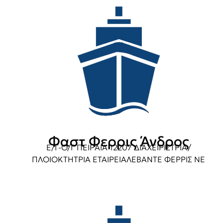
Φαστ Φερρις Άνδρος
Ε/Γ-Ο/Γ ΠΕΙΡΑΙΑ 12207 ΔΙΑΧΕΙΡΙΣΤΡΙΑ/
ΠΛΟΙΟΚΤΗΤΡΙΑ ΕΤΑΙΡΕΙΑΛΕΒΑΝΤΕ ΦΕΡΡΙΣ ΝΕ