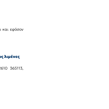
α και εφόσον
ς λιμένες
2610 365113,