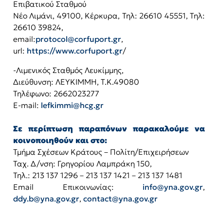
Επιβατικού Σταθμού
Νέο Λιμάνι, 49100, Κέρκυρα, Τηλ: 26610 45551, Τηλ:
26610 39824,
email:
protocol@corfuport.gr
,
url:
https://www.corfuport.gr
/
-Λιμενικός Σταθμός Λευκίμμης,
Διεύθυνση: ΛΕΥΚΙΜΜΗ, T.Κ.49080
Τηλέφωνο: 2662023277
E-mail:
lefkimmi@hcg.gr
Σε περίπτωση παραπόνων παρακαλούμε να
κοινοποιηθούν και στο:
Τμήμα Σχέσεων Κράτους – Πολίτη/Επιχειρήσεων
Ταχ. Δ/νση: Γρηγορίου Λαμπράκη 150,
Τηλ.: 213 137 1296 – 213 137 1421 – 213 137 1481
Email Επικοινωνίας:
info@yna.gov.gr
,
ddy.b@yna.gov.gr
,
contact@yna.gov.gr