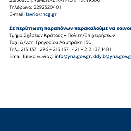
Διεύθυνση: ΛΙΜΕΝΑΣ ΛΑΥΡΙΟΥ, Τ.Κ.19500
Τηλέφωνο: 2292320401
E-mail:
lavrio@hcg.gr
Σε περίπτωση παραπόνων παρακαλούμε να κοινοπ
Τμήμα Σχέσεων Κράτους – Πολίτη/Επιχειρήσεων
Ταχ. Δ/νση: Γρηγορίου Λαμπράκη 150,
Τηλ.: 213 137 1296 – 213 137 1421 – 213 137 1481
Email Επικοινωνίας:
info@yna.gov.gr
,
ddy.b@yna.gov.g